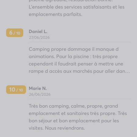
L'ensemble des services satisfaisants et les
emplacements parfaits.
Daniel L.
6
/ 10
27/06/2026
Camping propre dommage il manque d
animations. Pour la piscine : très propre
cependant il faudrait penser à mettre une
rampe d accès aux marchés pour aller dans l
eau. Personnel très aimable et compétent. Il
faudrait penser à ouvrir le bar et la
Marie N.
10
/ 10
distribution de pain et viennoiseries toute la
26/06/2026
journée meme au mois de juin! Pour conclure
Très bon camping, calme, propre, grand
a part ces petites choses a améliorer c était
emplacement et sanitaires très propre. Très
très bien.
bon séjour et bon emplacement pour les
visites. Nous reviendrons.