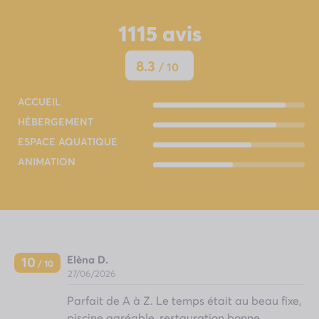
1115
avis
8.3
/ 10
ACCUEIL
HÉBERGEMENT
ESPACE AQUATIQUE
ANIMATION
Elèna D.
10
/ 10
27/06/2026
Parfait de A à Z. Le temps était au beau fixe,
piscine agréable, restauration bonne.